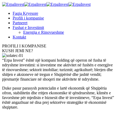
Faqja Kryesore
Profili i kompanise
Partneret
Fushat e Investimit
Energjia e Rinovueshme
Kontakt
PROFILI I KOMPANISE
KUSH JEMI NE?
“Erpa Invest” është një kompani holding që operon në fusha të
ndryshme investimi: si investime me aktivitet në fushën e energjive
të rinovueshme; sektorit imobiliar; turizmit; agrikulturë; blerjen dhe
shitjen e aksioneve në tregun e Shqipërisë dhe jashtë vendit;
pjesmarrje financiare në shoqeri me aktivitete të ndryshme.
Duke pasur parasysh potencialin e lartë ekonomik që Shqipëria
ofron, stabilitetin dhe rritjen ekonomike të qëndrueshme, klimën e
favorshme për mjedisin e biznesit dhe të investimeve, “Erpa Invest”
është angazhuar në disa prej sektorëve strategjike të ekonomisë
shqiptare.