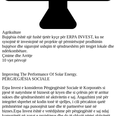
Agrikulture
Bujqësia është një fushë tjetër kyçe për ERPA INVEST, ku ne
synojmë të investojmë në projekte që përmirësojnë prodhimin
bujqësor dhe sigurojnë ushqim të qëndrueshëm për tregjet lokale dhe
ndërkombëtare.
Çmime dhe Arritje
10 vjet përvojë
Improving The Performance Of Solar Energy.
PËRGJEGJËSIA SOCIALE
Erpa Invest e konsideron Përgjegjësinë Sociale të Korporatës si
pjesë të natyrshme të biznesit që kryen dhe si çelësin për të arritur
sukses dhe qëndrueshmëri në aktivitetin e saj. Angazhimi ynë për
integritet shprehet në kodin tonë të sjelljes, i cili përcakton qartë
pritshmërinë nga punonjësit tanë dhe të partnerëve tanë në
biznes.Erpa Invest është e vetëdijshme për përgjegjësitë e saj ndaj
komunitetit në zonat e projekteve dhe do të shkojë përtej aktivitetit