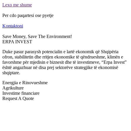
Lexo me shume
Per cdo paqartesi ose pyetje
Kontaktoni
Save Money, Save The Environment!
ERPA INVEST
Duke pasur parasysh potencialin e lartë ekonomik që Shqipëria
ofron, stabilitetin dhe rritjen ekonomike të qëndrueshme, klimën e
favorshme për mjedisin e biznesit dhe të investimeve, “Erpa Invest”
është angazhuar në disa prej sektorëve strategjike të ekonomisë
shqiptare.
Energjia e Rinovueshme
Agrikulture
Investime financiare
Request A Quote