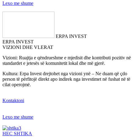
Lexo me shume
ERPA INVEST
ERPA INVEST
VIZIONI DHE VLERAT
Vizioni: Ruajtja e qëndrueshme e mjedisit dhe kontributi pozitiv në
standardet e jetesës së komunitetit lokal dhe më gjerë.
Kultura: Erpa Invest drejtohet nga vizioni ynë – Ne duam që çdo
person të përfitojë direkt apo indirek nga investimet në fushat në të
cilat operojmë.
Kontaktoni
Lexo me shume
HEC SHTIKA