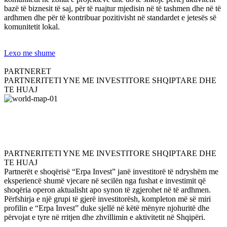
bazë të biznesit të saj, për të ruajtur mjedisin në të tashmen dhe në të
ardhmen dhe për të kontribuar pozitivisht në standardet e jetesës së
komunitetit lokal.
Lexo me shume
PARTNERET
PARTNERITETI YNE ME INVESTITORE SHQIPTARE DHE
TE HUAJ
PARTNERITETI YNE ME INVESTITORE SHQIPTARE DHE
TE HUAJ
Partnerët e shoqërisë “Erpa Invest” janë investitorë të ndryshëm me
eksperiencë shumë vjecare në secilën nga fushat e investimit që
shoqëria operon aktualisht apo synon të zgjerohet në të ardhmen.
Përfshirja e një grupi të gjerë investitorësh, kompleton më së miri
profilin e “Erpa Invest” duke sjellë në këtë mënyre njohuritë dhe
përvojat e tyre në rritjen dhe zhvillimin e aktivitetit në Shqipëri.