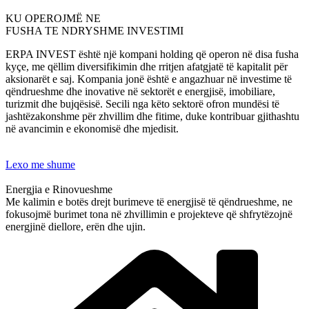
KU OPEROJMË NE
FUSHA TE NDRYSHME INVESTIMI
ERPA INVEST është një kompani holding që operon në disa fusha
kyçe, me qëllim diversifikimin dhe rritjen afatgjatë të kapitalit për
aksionarët e saj. Kompania jonë është e angazhuar në investime të
qëndrueshme dhe inovative në sektorët e energjisë, imobiliare,
turizmit dhe bujqësisë. Secili nga këto sektorë ofron mundësi të
jashtëzakonshme për zhvillim dhe fitime, duke kontribuar gjithashtu
në avancimin e ekonomisë dhe mjedisit.
Lexo me shume
Energjia e Rinovueshme
Me kalimin e botës drejt burimeve të energjisë të qëndrueshme, ne
fokusojmë burimet tona në zhvillimin e projekteve që shfrytëzojnë
energjinë diellore, erën dhe ujin.