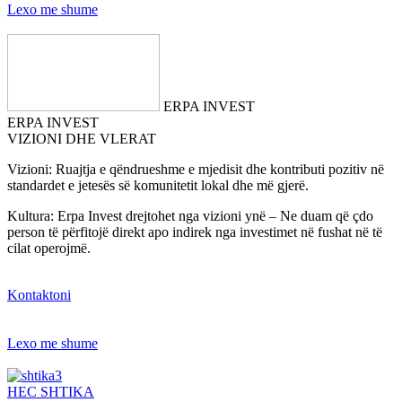
Lexo me shume
ERPA INVEST
ERPA INVEST
VIZIONI DHE VLERAT
Vizioni: Ruajtja e qëndrueshme e mjedisit dhe kontributi pozitiv në
standardet e jetesës së komunitetit lokal dhe më gjerë.
Kultura: Erpa Invest drejtohet nga vizioni ynë – Ne duam që çdo
person të përfitojë direkt apo indirek nga investimet në fushat në të
cilat operojmë.
Kontaktoni
Lexo me shume
HEC SHTIKA