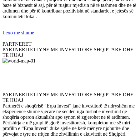
bazë të biznesit të saj, për të ruajtur mjedisin në të tashmen dhe në të
ardhmen dhe për të kontribuar pozitivisht në standardet e jetesës së
komunitetit lokal.
Lexo me shume
PARTNERET
PARTNERITETI YNE ME INVESTITORE SHQIPTARE DHE
TE HUAJ
PARTNERITETI YNE ME INVESTITORE SHQIPTARE DHE
TE HUAJ
Partnerët e shoqërisë “Erpa Invest” janë investitorë të ndryshëm me
eksperiencë shumë vjecare në secilën nga fushat e investimit që
shoqëria operon aktualisht apo synon të zgjerohet në të ardhmen.
Përfshirja e një grupi të gjerë investitorësh, kompleton më së miri
profilin e “Erpa Invest” duke sjellë në këtë mënyre njohuritë dhe
përvojat e tyre në rritjen dhe zhvillimin e aktivitetit në Shqipëri.