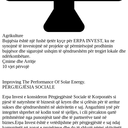
Agrikulture
Bujqësia është një fushë tjetër kyçe për ERPA INVEST, ku ne
synojmë të investojmë në projekte që përmirësojnë prodhimin
bujqësor dhe sigurojnë ushqim të qëndrueshëm për tregjet lokale dhe
ndërkombëtare.
Çmime dhe Arritje
10 vjet përvojë
Improving The Performance Of Solar Energy.
PËRGJEGJËSIA SOCIALE
Erpa Invest e konsideron Përgjegjësinë Sociale të Korporatës si
pjesë të natyrshme të biznesit që kryen dhe si çelësin për të arritur
sukses dhe qëndrueshmëri në aktivitetin e saj. Angazhimi ynë për
integritet shprehet në kodin tonë të sjelljes, i cili përcakton qartë
pritshmërinë nga punonjësit tanë dhe të partnerëve tanë në
biznes.Erpa Invest është e vetëdijshme për përgjegjësitë e saj ndaj
komunitetit në zonat e projekteve dhe do të shkojë përtej aktivitetit