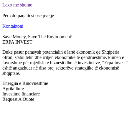
Lexo me shume
Per cdo paqartesi ose pyetje
Kontaktoni
Save Money, Save The Environment!
ERPA INVEST
Duke pasur parasysh potencialin e lartë ekonomik që Shqipëria
ofron, stabilitetin dhe rritjen ekonomike të qëndrueshme, klimën e
favorshme për mjedisin e biznesit dhe të investimeve, “Erpa Invest”
është angazhuar në disa prej sektorëve strategjike të ekonomisë
shqiptare.
Energjia e Rinovueshme
Agrikulture
Investime financiare
Request A Quote