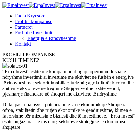
Faqja Kryesore
Profili i kompanise
Partneret
Fushat e Investimit
Energjia e Rinovueshme
Kontakt
PROFILI I KOMPANISE
KUSH JEMI NE?
“Erpa Invest” është një kompani holding që operon në fusha të
ndryshme investimi: si investime me aktivitet në fushën e energjive
të rinovueshme; sektorit imobiliar; turizmit; agrikulturë; blerjen dhe
shitjen e aksioneve në tregun e Shqipërisë dhe jashtë vendit;
pjesmarrje financiare në shoqeri me aktivitete të ndryshme.
Duke pasur parasysh potencialin e lartë ekonomik që Shqipëria
ofron, stabilitetin dhe rritjen ekonomike të qëndrueshme, klimën e
favorshme për mjedisin e biznesit dhe të investimeve, “Erpa Invest”
është angazhuar në disa prej sektorëve strategjike të ekonomisë
shqiptare.