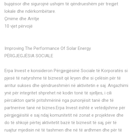
bujqësor dhe sigurojnë ushqim të qëndrueshëm për tregjet
lokale dhe ndërkombëtare.
Çmime dhe Arritje
10 vjet përvojë
Improving The Performance Of Solar Energy.
PËRGJEGJËSIA SOCIALE
Erpa Invest e konsideron Përgjegjësinë Sociale të Korporatës si
pjesë të natyrshme të biznesit që kryen dhe si çelësin për të
arritur sukses dhe qëndrueshmëri në aktivitetin e saj. Angazhimi
ynë për integritet shprehet në kodin tonë të sjelljes, i cili
përcakton qartë pritshmërinë nga punonjësit tanë dhe të
partnerëve tanë në biznes.Erpa Invest është e vetëdijshme për
përgjegjësitë e saj ndaj komunitetit në zonat e projekteve dhe
do të shkojë përtej aktivitetit bazë të biznesit të saj, për të
ruajtur mjedisin në të tashmen dhe në të ardhmen dhe për të