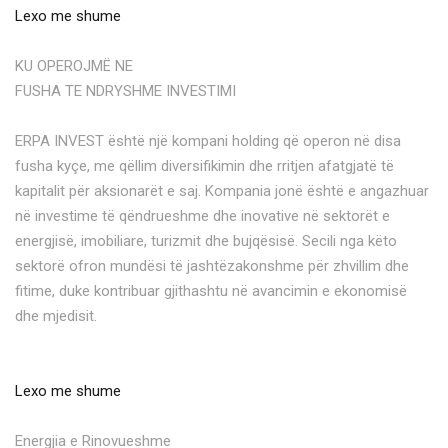
Lexo me shume
KU OPEROJMË NE
FUSHA TE NDRYSHME INVESTIMI
ERPA INVEST është një kompani holding që operon në disa
fusha kyçe, me qëllim diversifikimin dhe rritjen afatgjatë të
kapitalit për aksionarët e saj. Kompania jonë është e angazhuar
në investime të qëndrueshme dhe inovative në sektorët e
energjisë, imobiliare, turizmit dhe bujqësisë. Secili nga këto
sektorë ofron mundësi të jashtëzakonshme për zhvillim dhe
fitime, duke kontribuar gjithashtu në avancimin e ekonomisë
dhe mjedisit.
Lexo me shume
Energjia e Rinovueshme