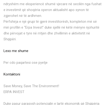
ndryshëm me eksperiencë shumë vjecare në secilën nga fushat
e investimit që shoqëria operon aktualisht apo synon të
zgjerohet në të ardhmen.
Përfshirja e një grupi të gjerë investitorësh, kompleton më së
miri profilin e “Erpa Invest” duke sjellë në këtë mënyre njohuritë
dhe përvojat e tyre në rritjen dhe zhvillimin e aktivitetit në
Shqipëri.
Lexo me shume
Per cdo paqartesi ose pyetje
Kontaktoni
Save Money, Save The Environment!
ERPA INVEST
Duke pasur parasysh potencialin e lartë ekonomik që Shqipëria