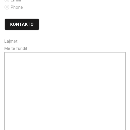
Email
Phone
KONTAKTO
Lajmet
Me te fundit