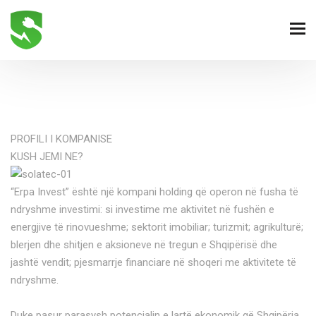
PROFILI I KOMPANISE
KUSH JEMI NE?
“Erpa Invest” është një kompani holding që operon në fusha të
ndryshme investimi: si investime me aktivitet në fushën e
energjive të rinovueshme; sektorit imobiliar; turizmit; agrikulturë;
blerjen dhe shitjen e aksioneve në tregun e Shqipërisë dhe
jashtë vendit; pjesmarrje financiare në shoqeri me aktivitete të
ndryshme.
Duke pasur parasysh potencialin e lartë ekonomik që Shqipëria