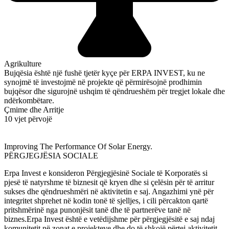
Agrikulture
Bujqësia është një fushë tjetër kyçe për ERPA INVEST, ku ne
synojmë të investojmë në projekte që përmirësojnë prodhimin
bujqësor dhe sigurojnë ushqim të qëndrueshëm për tregjet lokale dhe
ndërkombëtare.
Çmime dhe Arritje
10 vjet përvojë
Improving The Performance Of Solar Energy.
PËRGJEGJËSIA SOCIALE
Erpa Invest e konsideron Përgjegjësinë Sociale të Korporatës si
pjesë të natyrshme të biznesit që kryen dhe si çelësin për të arritur
sukses dhe qëndrueshmëri në aktivitetin e saj. Angazhimi ynë për
integritet shprehet në kodin tonë të sjelljes, i cili përcakton qartë
pritshmërinë nga punonjësit tanë dhe të partnerëve tanë në
biznes.Erpa Invest është e vetëdijshme për përgjegjësitë e saj ndaj
komunitetit në zonat e projekteve dhe do të shkojë përtej aktivitetit