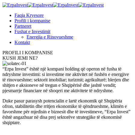
Faqja Kryesore
Profili i kompanise
Partneret
Fushat e Investimit
Energjia e Rinovueshme
Kontakt
PROFILI I KOMPANISE
KUSH JEMI NE?
“Erpa Invest” është një kompani holding që operon në fusha të
ndryshme investimi: si investime me aktivitet në fushën e energjive
të rinovueshme; sektorit imobiliar; turizmit; agrikulturë; blerjen dhe
shitjen e aksioneve në tregun e Shqipërisë dhe jashtë vendit;
pjesmarrje financiare në shoqeri me aktivitete të ndryshme.
Duke pasur parasysh potencialin e lartë ekonomik që Shqipëria
ofron, stabilitetin dhe rritjen ekonomike të qëndrueshme, klimën e
favorshme për mjedisin e biznesit dhe të investimeve, “Erpa Invest”
është angazhuar në disa prej sektorëve strategjike të ekonomisë
shqiptare.