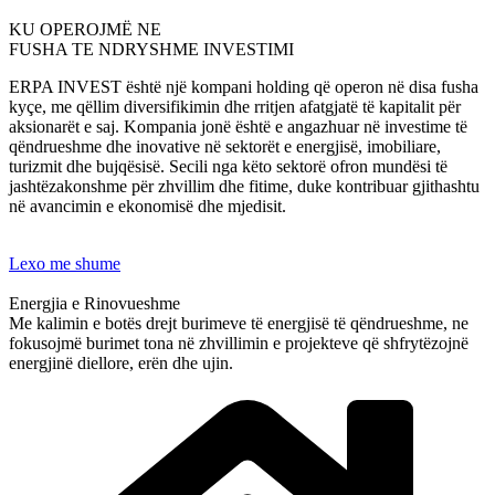
KU OPEROJMË NE
FUSHA TE NDRYSHME INVESTIMI
ERPA INVEST është një kompani holding që operon në disa fusha
kyçe, me qëllim diversifikimin dhe rritjen afatgjatë të kapitalit për
aksionarët e saj. Kompania jonë është e angazhuar në investime të
qëndrueshme dhe inovative në sektorët e energjisë, imobiliare,
turizmit dhe bujqësisë. Secili nga këto sektorë ofron mundësi të
jashtëzakonshme për zhvillim dhe fitime, duke kontribuar gjithashtu
në avancimin e ekonomisë dhe mjedisit.
Lexo me shume
Energjia e Rinovueshme
Me kalimin e botës drejt burimeve të energjisë të qëndrueshme, ne
fokusojmë burimet tona në zhvillimin e projekteve që shfrytëzojnë
energjinë diellore, erën dhe ujin.