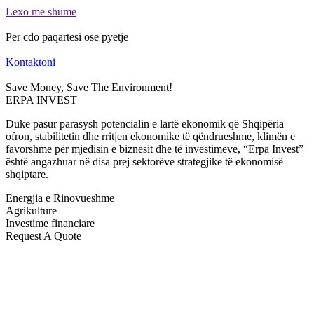
Lexo me shume
Per cdo paqartesi ose pyetje
Kontaktoni
Save Money, Save The Environment!
ERPA INVEST
Duke pasur parasysh potencialin e lartë ekonomik që Shqipëria
ofron, stabilitetin dhe rritjen ekonomike të qëndrueshme, klimën e
favorshme për mjedisin e biznesit dhe të investimeve, “Erpa Invest”
është angazhuar në disa prej sektorëve strategjike të ekonomisë
shqiptare.
Energjia e Rinovueshme
Agrikulture
Investime financiare
Request A Quote