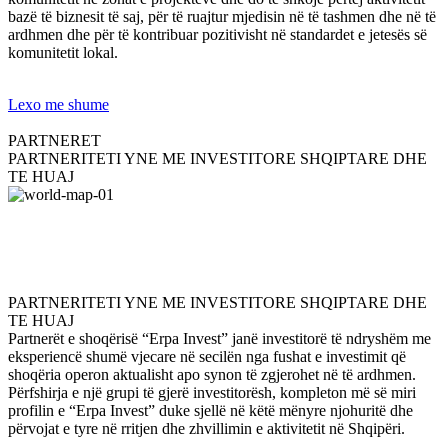
bazë të biznesit të saj, për të ruajtur mjedisin në të tashmen dhe në të
ardhmen dhe për të kontribuar pozitivisht në standardet e jetesës së
komunitetit lokal.
Lexo me shume
PARTNERET
PARTNERITETI YNE ME INVESTITORE SHQIPTARE DHE
TE HUAJ
PARTNERITETI YNE ME INVESTITORE SHQIPTARE DHE
TE HUAJ
Partnerët e shoqërisë “Erpa Invest” janë investitorë të ndryshëm me
eksperiencë shumë vjecare në secilën nga fushat e investimit që
shoqëria operon aktualisht apo synon të zgjerohet në të ardhmen.
Përfshirja e një grupi të gjerë investitorësh, kompleton më së miri
profilin e “Erpa Invest” duke sjellë në këtë mënyre njohuritë dhe
përvojat e tyre në rritjen dhe zhvillimin e aktivitetit në Shqipëri.