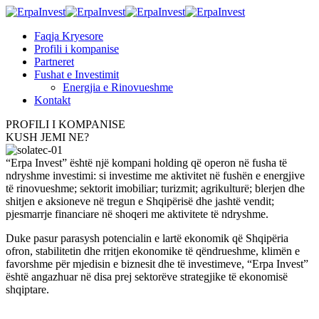
Faqja Kryesore
Profili i kompanise
Partneret
Fushat e Investimit
Energjia e Rinovueshme
Kontakt
PROFILI I KOMPANISE
KUSH JEMI NE?
“Erpa Invest” është një kompani holding që operon në fusha të
ndryshme investimi: si investime me aktivitet në fushën e energjive
të rinovueshme; sektorit imobiliar; turizmit; agrikulturë; blerjen dhe
shitjen e aksioneve në tregun e Shqipërisë dhe jashtë vendit;
pjesmarrje financiare në shoqeri me aktivitete të ndryshme.
Duke pasur parasysh potencialin e lartë ekonomik që Shqipëria
ofron, stabilitetin dhe rritjen ekonomike të qëndrueshme, klimën e
favorshme për mjedisin e biznesit dhe të investimeve, “Erpa Invest”
është angazhuar në disa prej sektorëve strategjike të ekonomisë
shqiptare.