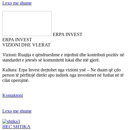
Lexo me shume
ERPA INVEST
ERPA INVEST
VIZIONI DHE VLERAT
Vizioni: Ruajtja e qëndrueshme e mjedisit dhe kontributi pozitiv në
standardet e jetesës së komunitetit lokal dhe më gjerë.
Kultura: Erpa Invest drejtohet nga vizioni ynë – Ne duam që çdo
person të përfitojë direkt apo indirek nga investimet në fushat në të
cilat operojmë.
Kontaktoni
Lexo me shume
HEC SHTIKA