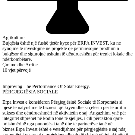
Agrikulture
Bujqësia është një fushë tjetër kyçe për ERPA INVEST, ku ne
synojmë të investojmë në projekte që përmirësojnë prodhimin
bujqësor dhe sigurojnë ushqim të qëndrueshëm për tregjet lokale dhe
ndërkombëtare.
Çmime dhe Arritje
10 vjet përvojë
Improving The Performance Of Solar Energy.
PËRGJEGJËSIA SOCIALE
Erpa Invest e konsideron Përgjegjësinë Sociale të Korporatës si
pjesë të natyrshme të biznesit që kryen dhe si çelësin për të arritur
sukses dhe qëndrueshmëri në aktivitetin e saj. Angazhimi ynë për
integritet shprehet në kodin tonë të sjelljes, i cili përcakton qartë
pritshmërinë nga punonjësit tanë dhe të partnerëve tanë në
biznes.Erpa Invest është e vetëdijshme për përgjegjësitë e saj ndaj
komunitetit në zonat e projekteve dhe do të shkojë përtej aktivitetit