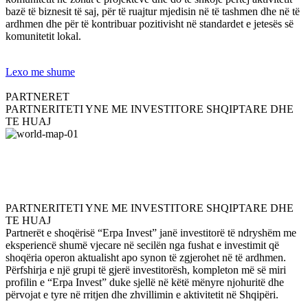
bazë të biznesit të saj, për të ruajtur mjedisin në të tashmen dhe në të
ardhmen dhe për të kontribuar pozitivisht në standardet e jetesës së
komunitetit lokal.
Lexo me shume
PARTNERET
PARTNERITETI YNE ME INVESTITORE SHQIPTARE DHE
TE HUAJ
PARTNERITETI YNE ME INVESTITORE SHQIPTARE DHE
TE HUAJ
Partnerët e shoqërisë “Erpa Invest” janë investitorë të ndryshëm me
eksperiencë shumë vjecare në secilën nga fushat e investimit që
shoqëria operon aktualisht apo synon të zgjerohet në të ardhmen.
Përfshirja e një grupi të gjerë investitorësh, kompleton më së miri
profilin e “Erpa Invest” duke sjellë në këtë mënyre njohuritë dhe
përvojat e tyre në rritjen dhe zhvillimin e aktivitetit në Shqipëri.