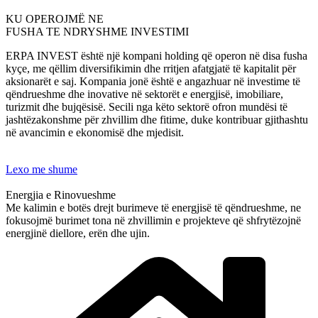
KU OPEROJMË NE
FUSHA TE NDRYSHME INVESTIMI
ERPA INVEST është një kompani holding që operon në disa fusha
kyçe, me qëllim diversifikimin dhe rritjen afatgjatë të kapitalit për
aksionarët e saj. Kompania jonë është e angazhuar në investime të
qëndrueshme dhe inovative në sektorët e energjisë, imobiliare,
turizmit dhe bujqësisë. Secili nga këto sektorë ofron mundësi të
jashtëzakonshme për zhvillim dhe fitime, duke kontribuar gjithashtu
në avancimin e ekonomisë dhe mjedisit.
Lexo me shume
Energjia e Rinovueshme
Me kalimin e botës drejt burimeve të energjisë të qëndrueshme, ne
fokusojmë burimet tona në zhvillimin e projekteve që shfrytëzojnë
energjinë diellore, erën dhe ujin.