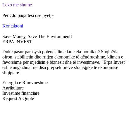
Lexo me shume
Per cdo paqartesi ose pyetje
Kontaktoni
Save Money, Save The Environment!
ERPA INVEST
Duke pasur parasysh potencialin e lartë ekonomik që Shqipëria
ofron, stabilitetin dhe rritjen ekonomike të qëndrueshme, klimën e
favorshme për mjedisin e biznesit dhe të investimeve, “Erpa Invest”
është angazhuar në disa prej sektorëve strategjike të ekonomisë
shqiptare.
Energjia e Rinovueshme
Agrikulture
Investime financiare
Request A Quote