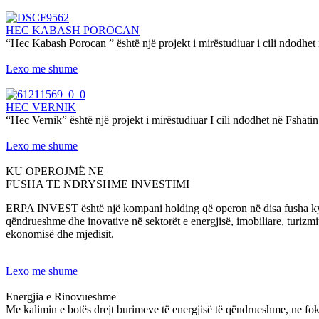
HEC KABASH POROCAN
“Hec Kabash Porocan ” është një projekt i mirëstudiuar i cili ndodhet
Lexo me shume
HEC VERNIK
“Hec Vernik” është një projekt i mirëstudiuar I cili ndodhet në Fshatin
Lexo me shume
KU OPEROJMË NE
FUSHA TE NDRYSHME INVESTIMI
ERPA INVEST është një kompani holding që operon në disa fusha kyçe, 
qëndrueshme dhe inovative në sektorët e energjisë, imobiliare, turizm
ekonomisë dhe mjedisit.
Lexo me shume
Energjia e Rinovueshme
Me kalimin e botës drejt burimeve të energjisë të qëndrueshme, ne foku