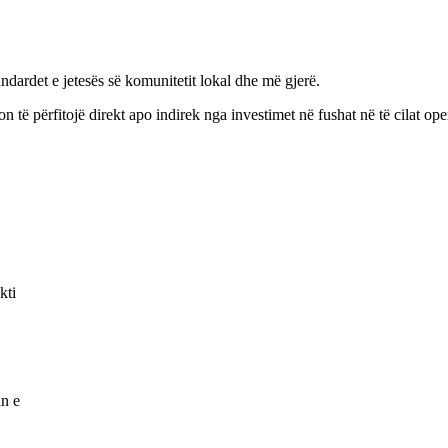
ndardet e jetesës së komunitetit lokal dhe më gjerë.
 të përfitojë direkt apo indirek nga investimet në fushat në të cilat op
kti
in e