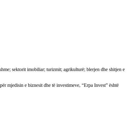
e; sektorit imobiliar; turizmit; agrikulturë; blerjen dhe shitjen e
ër mjedisin e biznesit dhe të investimeve, “Erpa Invest” është