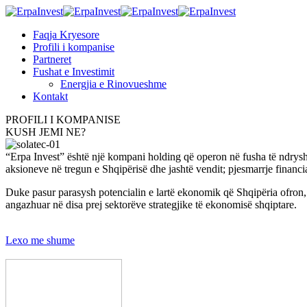
Faqja Kryesore
Profili i kompanise
Partneret
Fushat e Investimit
Energjia e Rinovueshme
Kontakt
PROFILI I KOMPANISE
KUSH JEMI NE?
“Erpa Invest” është një kompani holding që operon në fusha të ndryshme 
aksioneve në tregun e Shqipërisë dhe jashtë vendit; pjesmarrje financi
Duke pasur parasysh potencialin e lartë ekonomik që Shqipëria ofron, 
angazhuar në disa prej sektorëve strategjike të ekonomisë shqiptare.
Lexo me shume