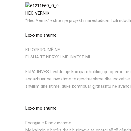
HEC VERNIK
“Hec Vernik” është një projekt i mirëstudiuar I cili ndod
Lexo me shume
KU OPEROJMË NE
FUSHA TE NDRYSHME INVESTIMI
ERPA INVEST është një kompani holding që operon në disa
angazhuar në investime të qëndrueshme dhe inovative në
zhvillim dhe fitime, duke kontribuar gjithashtu në avan
Lexo me shume
Energjia e Rinovueshme
Me kalimin e botës drejt burimeve të energjisë të qëndr