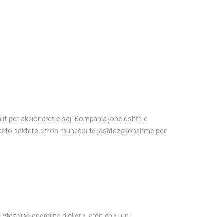
lit për aksionarët e saj. Kompania jonë është e
ga këto sektorë ofron mundësi të jashtëzakonshme për
tëzojnë energjinë diellore, erën dhe ujin.