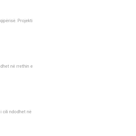
qipërisë. Projekti
odhet në rrethin e
i cili ndodhet në