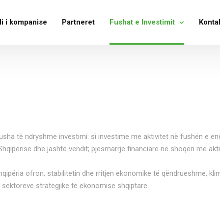
li i kompanise
Partneret
Fushat e Investimit
Konta
sha të ndryshme investimi: si investime me aktivitet në fushën e energ
 Shqipërisë dhe jashtë vendit; pjesmarrje financiare në shoqeri me akt
qipëria ofron, stabilitetin dhe rritjen ekonomike të qëndrueshme, kl
j sektorëve strategjike të ekonomisë shqiptare.