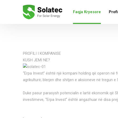
Faqja Kryesore
Profi
PROFILI I KOMPANISE
KUSH JEMI NE?
“Erpa Invest” është një kompani holding që operon në fu
agrikulturë; blerjen dhe shitjen e aksioneve në tregun e
Duke pasur parasysh potencialin e lartë ekonomik që Sh
investimeve, “Erpa Invest” është angazhuar në disa pre