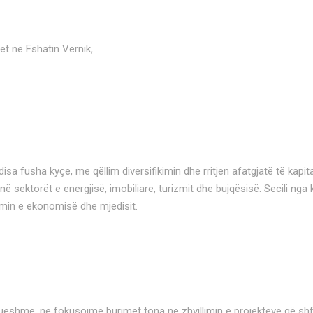
het në Fshatin Vernik,
 fusha kyçe, me qëllim diversifikimin dhe rritjen afatgjatë të kapita
 sektorët e energjisë, imobiliare, turizmit dhe bujqësisë. Secili n
cimin e ekonomisë dhe mjedisit.
ueshme, ne fokusojmë burimet tona në zhvillimin e projekteve që shfry