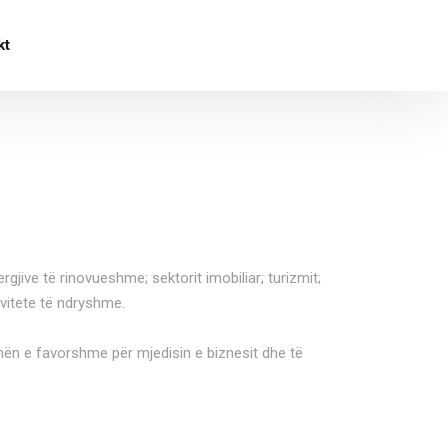
kt
jive të rinovueshme; sektorit imobiliar; turizmit;
ivitete të ndryshme.
imën e favorshme për mjedisin e biznesit dhe të