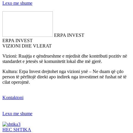
Lexo me shume
ERPA INVEST
ERPA INVEST
VIZIONI DHE VLERAT
Vizioni: Ruajtja e qëndrueshme e mjedisit dhe kontributi pozitiv në
standardet e jetesës së komunitetit lokal dhe më gjerë.
Kultura: Erpa Invest drejtohet nga vizioni ynë – Ne duam që çdo
person të përfitojë direkt apo indirek nga investimet në fushat në të
cilat operojmë.
Kontaktoni
Lexo me shume
HEC SHTIKA