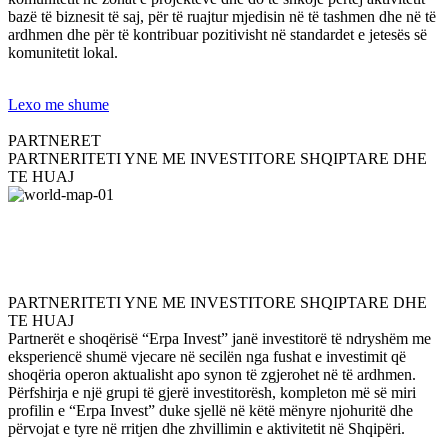
bazë të biznesit të saj, për të ruajtur mjedisin në të tashmen dhe në të
ardhmen dhe për të kontribuar pozitivisht në standardet e jetesës së
komunitetit lokal.
Lexo me shume
PARTNERET
PARTNERITETI YNE ME INVESTITORE SHQIPTARE DHE
TE HUAJ
PARTNERITETI YNE ME INVESTITORE SHQIPTARE DHE
TE HUAJ
Partnerët e shoqërisë “Erpa Invest” janë investitorë të ndryshëm me
eksperiencë shumë vjecare në secilën nga fushat e investimit që
shoqëria operon aktualisht apo synon të zgjerohet në të ardhmen.
Përfshirja e një grupi të gjerë investitorësh, kompleton më së miri
profilin e “Erpa Invest” duke sjellë në këtë mënyre njohuritë dhe
përvojat e tyre në rritjen dhe zhvillimin e aktivitetit në Shqipëri.