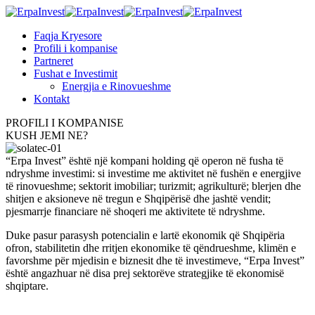
Faqja Kryesore
Profili i kompanise
Partneret
Fushat e Investimit
Energjia e Rinovueshme
Kontakt
PROFILI I KOMPANISE
KUSH JEMI NE?
“Erpa Invest” është një kompani holding që operon në fusha të
ndryshme investimi: si investime me aktivitet në fushën e energjive
të rinovueshme; sektorit imobiliar; turizmit; agrikulturë; blerjen dhe
shitjen e aksioneve në tregun e Shqipërisë dhe jashtë vendit;
pjesmarrje financiare në shoqeri me aktivitete të ndryshme.
Duke pasur parasysh potencialin e lartë ekonomik që Shqipëria
ofron, stabilitetin dhe rritjen ekonomike të qëndrueshme, klimën e
favorshme për mjedisin e biznesit dhe të investimeve, “Erpa Invest”
është angazhuar në disa prej sektorëve strategjike të ekonomisë
shqiptare.