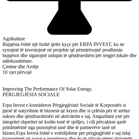
Agrikulture
Bujqësia është një fushë tjetër kyçe për ERPA INVEST, ku ne
synojmë të investojmë në projekte që përmirësojnë prodhimin
bujqësor dhe sigurojnë ushqim të qëndrueshëm për tregjet lokale dhe
ndërkombëtare.
Çmime dhe Arritje
10 vjet përvojë
Improving The Performance Of Solar Energy.
PËRGJEGJËSIA SOCIALE
Erpa Invest e konsideron Përgjegjësinë Sociale të Korporatës si
pjesë të natyrshme të biznesit që kryen dhe si çelësin për të arritur
sukses dhe qëndrueshmëri në aktivitetin e saj. Angazhimi ynë për
integritet shprehet në kodin tonë të sjelljes, i cili përcakton qartë
pritshmërinë nga punonjësit tanë dhe të partnerëve tanë në
biznes.Erpa Invest është e vetëdijshme për përgjegjësitë e saj ndaj
komunitetit në zonat e projekteve dhe do të shkojë përtej aktivitetit