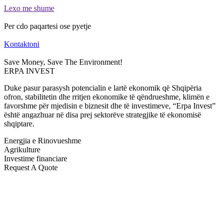
Lexo me shume
Per cdo paqartesi ose pyetje
Kontaktoni
Save Money, Save The Environment!
ERPA INVEST
Duke pasur parasysh potencialin e lartë ekonomik që Shqipëria
ofron, stabilitetin dhe rritjen ekonomike të qëndrueshme, klimën e
favorshme për mjedisin e biznesit dhe të investimeve, “Erpa Invest”
është angazhuar në disa prej sektorëve strategjike të ekonomisë
shqiptare.
Energjia e Rinovueshme
Agrikulture
Investime financiare
Request A Quote