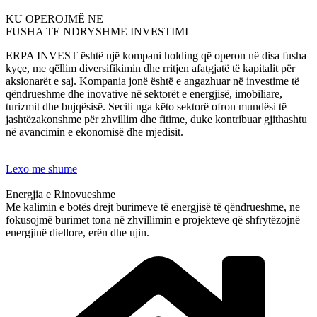
KU OPEROJMË NE
FUSHA TE NDRYSHME INVESTIMI
ERPA INVEST është një kompani holding që operon në disa fusha
kyçe, me qëllim diversifikimin dhe rritjen afatgjatë të kapitalit për
aksionarët e saj. Kompania jonë është e angazhuar në investime të
qëndrueshme dhe inovative në sektorët e energjisë, imobiliare,
turizmit dhe bujqësisë. Secili nga këto sektorë ofron mundësi të
jashtëzakonshme për zhvillim dhe fitime, duke kontribuar gjithashtu
në avancimin e ekonomisë dhe mjedisit.
Lexo me shume
Energjia e Rinovueshme
Me kalimin e botës drejt burimeve të energjisë të qëndrueshme, ne
fokusojmë burimet tona në zhvillimin e projekteve që shfrytëzojnë
energjinë diellore, erën dhe ujin.