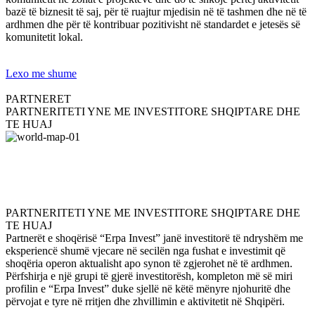
bazë të biznesit të saj, për të ruajtur mjedisin në të tashmen dhe në të
ardhmen dhe për të kontribuar pozitivisht në standardet e jetesës së
komunitetit lokal.
Lexo me shume
PARTNERET
PARTNERITETI YNE ME INVESTITORE SHQIPTARE DHE
TE HUAJ
PARTNERITETI YNE ME INVESTITORE SHQIPTARE DHE
TE HUAJ
Partnerët e shoqërisë “Erpa Invest” janë investitorë të ndryshëm me
eksperiencë shumë vjecare në secilën nga fushat e investimit që
shoqëria operon aktualisht apo synon të zgjerohet në të ardhmen.
Përfshirja e një grupi të gjerë investitorësh, kompleton më së miri
profilin e “Erpa Invest” duke sjellë në këtë mënyre njohuritë dhe
përvojat e tyre në rritjen dhe zhvillimin e aktivitetit në Shqipëri.