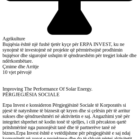
Agrikulture
Bujqësia është një fushë tjetër kyçe për ERPA INVEST, ku ne
synojmë të investojmë në projekte që përmirësojnë prodhimin
bujqësor dhe sigurojnë ushqim të qëndrueshëm për tregjet lokale dhe
ndërkombëtare.
Çmime dhe Arritje
10 vjet përvojë
Improving The Performance Of Solar Energy.
PËRGJEGJËSIA SOCIALE
Erpa Invest e konsideron Përgjegjësinë Sociale të Korporatës si
pjesë të natyrshme të biznesit që kryen dhe si çelësin për të arritur
sukses dhe qëndrueshmëri në aktivitetin e saj. Angazhimi ynë për
integritet shprehet në kodin tonë të sjelljes, i cili përcakton qartë
pritshmërinë nga punonjësit tanë dhe të partnerëve tanë në
biznes.Erpa Invest është e vetëdijshme për përgjegjësitë e saj ndaj
komunitetit në zonat e projekteve dhe do të shkojë përtej aktivitetit