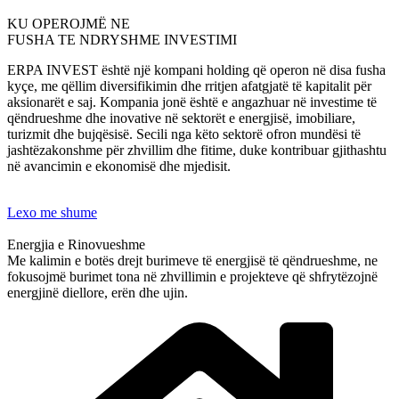
KU OPEROJMË NE
FUSHA TE NDRYSHME INVESTIMI
ERPA INVEST është një kompani holding që operon në disa fusha
kyçe, me qëllim diversifikimin dhe rritjen afatgjatë të kapitalit për
aksionarët e saj. Kompania jonë është e angazhuar në investime të
qëndrueshme dhe inovative në sektorët e energjisë, imobiliare,
turizmit dhe bujqësisë. Secili nga këto sektorë ofron mundësi të
jashtëzakonshme për zhvillim dhe fitime, duke kontribuar gjithashtu
në avancimin e ekonomisë dhe mjedisit.
Lexo me shume
Energjia e Rinovueshme
Me kalimin e botës drejt burimeve të energjisë të qëndrueshme, ne
fokusojmë burimet tona në zhvillimin e projekteve që shfrytëzojnë
energjinë diellore, erën dhe ujin.