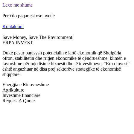
Lexo me shume
Per cdo paqartesi ose pyetje
Kontaktoni
Save Money, Save The Environment!
ERPA INVEST
Duke pasur parasysh potencialin e lartë ekonomik që Shqipëria
ofron, stabilitetin dhe rritjen ekonomike të qëndrueshme, klimën e
favorshme për mjedisin e biznesit dhe të investimeve, “Erpa Invest”
është angazhuar në disa prej sektorëve strategjike të ekonomisë
shqiptare.
Energjia e Rinovueshme
Agrikulture
Investime financiare
Request A Quote