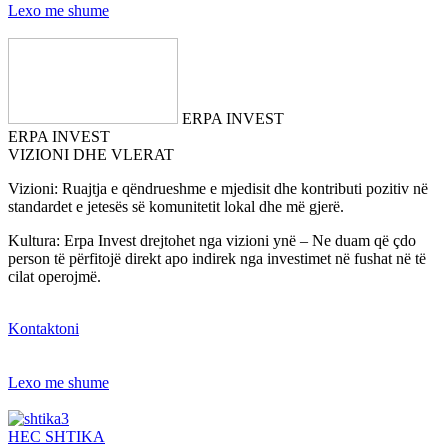
Lexo me shume
ERPA INVEST
ERPA INVEST
VIZIONI DHE VLERAT
Vizioni: Ruajtja e qëndrueshme e mjedisit dhe kontributi pozitiv në
standardet e jetesës së komunitetit lokal dhe më gjerë.
Kultura: Erpa Invest drejtohet nga vizioni ynë – Ne duam që çdo
person të përfitojë direkt apo indirek nga investimet në fushat në të
cilat operojmë.
Kontaktoni
Lexo me shume
HEC SHTIKA