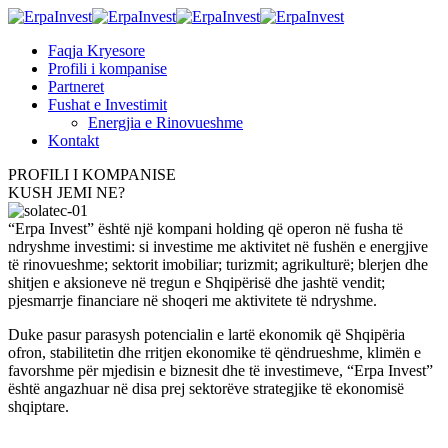
Faqja Kryesore
Profili i kompanise
Partneret
Fushat e Investimit
Energjia e Rinovueshme
Kontakt
PROFILI I KOMPANISE
KUSH JEMI NE?
“Erpa Invest” është një kompani holding që operon në fusha të
ndryshme investimi: si investime me aktivitet në fushën e energjive
të rinovueshme; sektorit imobiliar; turizmit; agrikulturë; blerjen dhe
shitjen e aksioneve në tregun e Shqipërisë dhe jashtë vendit;
pjesmarrje financiare në shoqeri me aktivitete të ndryshme.
Duke pasur parasysh potencialin e lartë ekonomik që Shqipëria
ofron, stabilitetin dhe rritjen ekonomike të qëndrueshme, klimën e
favorshme për mjedisin e biznesit dhe të investimeve, “Erpa Invest”
është angazhuar në disa prej sektorëve strategjike të ekonomisë
shqiptare.