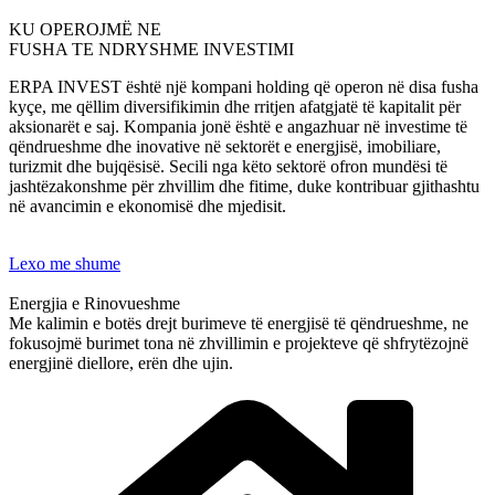
KU OPEROJMË NE
FUSHA TE NDRYSHME INVESTIMI
ERPA INVEST është një kompani holding që operon në disa fusha
kyçe, me qëllim diversifikimin dhe rritjen afatgjatë të kapitalit për
aksionarët e saj. Kompania jonë është e angazhuar në investime të
qëndrueshme dhe inovative në sektorët e energjisë, imobiliare,
turizmit dhe bujqësisë. Secili nga këto sektorë ofron mundësi të
jashtëzakonshme për zhvillim dhe fitime, duke kontribuar gjithashtu
në avancimin e ekonomisë dhe mjedisit.
Lexo me shume
Energjia e Rinovueshme
Me kalimin e botës drejt burimeve të energjisë të qëndrueshme, ne
fokusojmë burimet tona në zhvillimin e projekteve që shfrytëzojnë
energjinë diellore, erën dhe ujin.