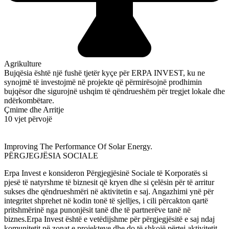
Agrikulture
Bujqësia është një fushë tjetër kyçe për ERPA INVEST, ku ne
synojmë të investojmë në projekte që përmirësojnë prodhimin
bujqësor dhe sigurojnë ushqim të qëndrueshëm për tregjet lokale dhe
ndërkombëtare.
Çmime dhe Arritje
10 vjet përvojë
Improving The Performance Of Solar Energy.
PËRGJEGJËSIA SOCIALE
Erpa Invest e konsideron Përgjegjësinë Sociale të Korporatës si
pjesë të natyrshme të biznesit që kryen dhe si çelësin për të arritur
sukses dhe qëndrueshmëri në aktivitetin e saj. Angazhimi ynë për
integritet shprehet në kodin tonë të sjelljes, i cili përcakton qartë
pritshmërinë nga punonjësit tanë dhe të partnerëve tanë në
biznes.Erpa Invest është e vetëdijshme për përgjegjësitë e saj ndaj
komunitetit në zonat e projekteve dhe do të shkojë përtej aktivitetit