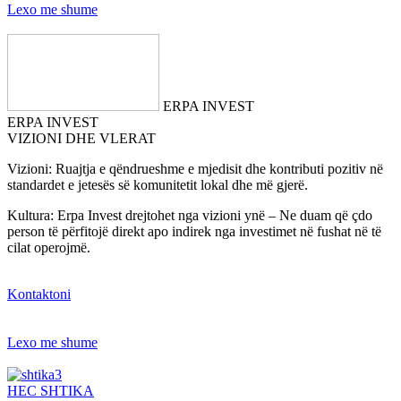
Lexo me shume
ERPA INVEST
ERPA INVEST
VIZIONI DHE VLERAT
Vizioni: Ruajtja e qëndrueshme e mjedisit dhe kontributi pozitiv në
standardet e jetesës së komunitetit lokal dhe më gjerë.
Kultura: Erpa Invest drejtohet nga vizioni ynë – Ne duam që çdo
person të përfitojë direkt apo indirek nga investimet në fushat në të
cilat operojmë.
Kontaktoni
Lexo me shume
HEC SHTIKA