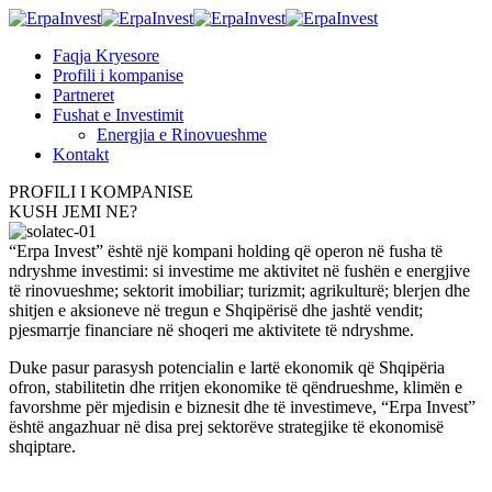
Faqja Kryesore
Profili i kompanise
Partneret
Fushat e Investimit
Energjia e Rinovueshme
Kontakt
PROFILI I KOMPANISE
KUSH JEMI NE?
“Erpa Invest” është një kompani holding që operon në fusha të
ndryshme investimi: si investime me aktivitet në fushën e energjive
të rinovueshme; sektorit imobiliar; turizmit; agrikulturë; blerjen dhe
shitjen e aksioneve në tregun e Shqipërisë dhe jashtë vendit;
pjesmarrje financiare në shoqeri me aktivitete të ndryshme.
Duke pasur parasysh potencialin e lartë ekonomik që Shqipëria
ofron, stabilitetin dhe rritjen ekonomike të qëndrueshme, klimën e
favorshme për mjedisin e biznesit dhe të investimeve, “Erpa Invest”
është angazhuar në disa prej sektorëve strategjike të ekonomisë
shqiptare.