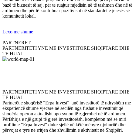
bazë të biznesit të saj, për të ruajtur mjedisin në të tashmen dhe në të
ardhmen dhe për të kontribuar pozitivisht në standardet e jetesës së
komunitetit lokal.
Lexo me shume
PARTNERET
PARTNERITETI YNE ME INVESTITORE SHQIPTARE DHE
TE HUAJ
PARTNERITETI YNE ME INVESTITORE SHQIPTARE DHE
TE HUAJ
Partnerët e shoqërisë “Erpa Invest” janë investitorë të ndryshëm me
eksperiencë shumë vjecare në secilën nga fushat e investimit që
shoqëria operon aktualisht apo synon të zgjerohet në të ardhmen.
Përfshirja e një grupi të gjerë investitorësh, kompleton më së miri
profilin e “Erpa Invest” duke sjellë në këtë mënyre njohuritë dhe
përvojat e tyre në rritjen dhe zhvillimin e aktivitetit në Shqipëri.