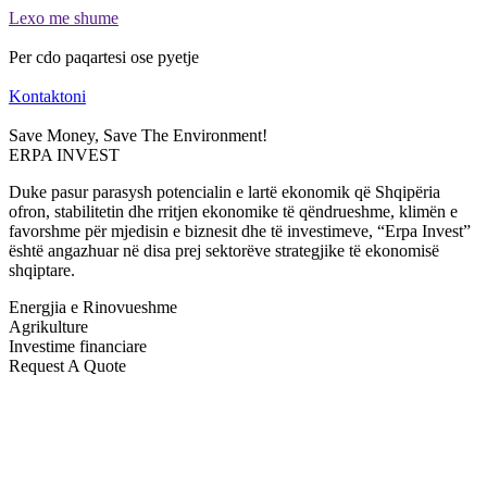
Lexo me shume
Per cdo paqartesi ose pyetje
Kontaktoni
Save Money, Save The Environment!
ERPA INVEST
Duke pasur parasysh potencialin e lartë ekonomik që Shqipëria
ofron, stabilitetin dhe rritjen ekonomike të qëndrueshme, klimën e
favorshme për mjedisin e biznesit dhe të investimeve, “Erpa Invest”
është angazhuar në disa prej sektorëve strategjike të ekonomisë
shqiptare.
Energjia e Rinovueshme
Agrikulture
Investime financiare
Request A Quote