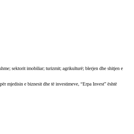
e; sektorit imobiliar; turizmit; agrikulturë; blerjen dhe shitjen e
ër mjedisin e biznesit dhe të investimeve, “Erpa Invest” është