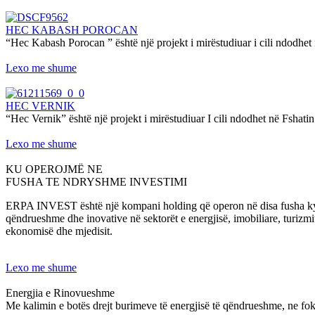
HEC KABASH POROCAN
“Hec Kabash Porocan ” është një projekt i mirëstudiuar i cili ndodhet
Lexo me shume
HEC VERNIK
“Hec Vernik” është një projekt i mirëstudiuar I cili ndodhet në Fshatin
Lexo me shume
KU OPEROJMË NE
FUSHA TE NDRYSHME INVESTIMI
ERPA INVEST është një kompani holding që operon në disa fusha kyçe, 
qëndrueshme dhe inovative në sektorët e energjisë, imobiliare, turizm
ekonomisë dhe mjedisit.
Lexo me shume
Energjia e Rinovueshme
Me kalimin e botës drejt burimeve të energjisë të qëndrueshme, ne foku