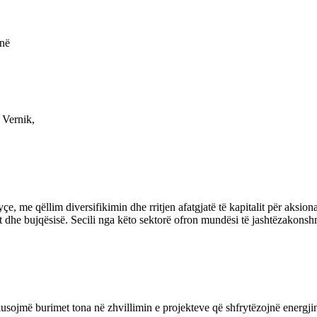
 në
 Vernik,
me qëllim diversifikimin dhe rritjen afatgjatë të kapitalit për aksiona
it dhe bujqësisë. Secili nga këto sektorë ofron mundësi të jashtëzakonsh
sojmë burimet tona në zhvillimin e projekteve që shfrytëzojnë energjinë