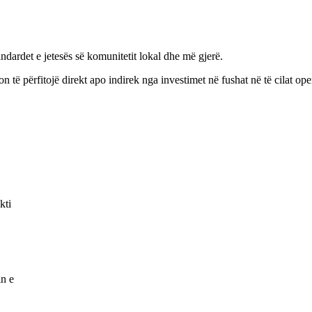
ndardet e jetesës së komunitetit lokal dhe më gjerë.
 të përfitojë direkt apo indirek nga investimet në fushat në të cilat op
kti
in e