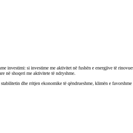
investimi: si investime me aktivitet në fushën e energjive të rinovueshm
are në shoqeri me aktivitete të ndryshme.
stabilitetin dhe rritjen ekonomike të qëndrueshme, klimën e favorshme p