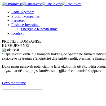
Faqja Kryesore
Profili i kompanise
Partneret
Fushat e Investimit
Energjia e Rinovueshme
Kontakt
PROFILI I KOMPANISE
KUSH JEMI NE?
“Erpa Invest” është një kompani holding që operon në fusha të ndryshme 
aksioneve në tregun e Shqipërisë dhe jashtë vendit; pjesmarrje financi
Duke pasur parasysh potencialin e lartë ekonomik që Shqipëria ofron, 
angazhuar në disa prej sektorëve strategjike të ekonomisë shqiptare.
Lexo me shume