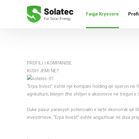
Faqja Kryesore
Profi
PROFILI I KOMPANISE
KUSH JEMI NE?
“Erpa Invest” është një kompani holding që operon në fu
agrikulturë; blerjen dhe shitjen e aksioneve në tregun e
Duke pasur parasysh potencialin e lartë ekonomik që Sh
investimeve, “Erpa Invest” është angazhuar në disa pre