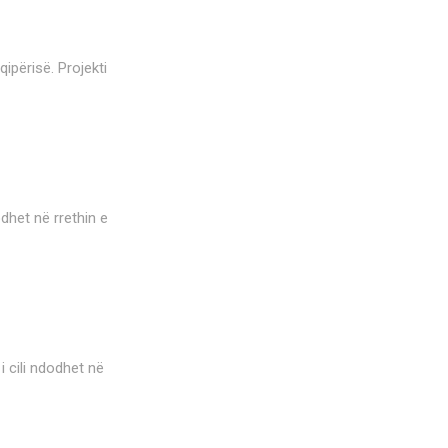
qipërisë. Projekti
odhet në rrethin e
i cili ndodhet në