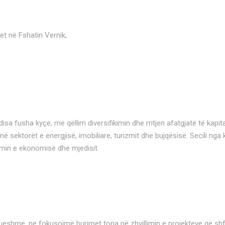
het në Fshatin Vernik,
 fusha kyçe, me qëllim diversifikimin dhe rritjen afatgjatë të kapita
 sektorët e energjisë, imobiliare, turizmit dhe bujqësisë. Secili n
cimin e ekonomisë dhe mjedisit.
ueshme, ne fokusojmë burimet tona në zhvillimin e projekteve që shfry