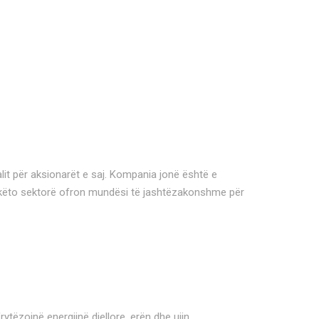
lit për aksionarët e saj. Kompania jonë është e
ga këto sektorë ofron mundësi të jashtëzakonshme për
tëzojnë energjinë diellore, erën dhe ujin.