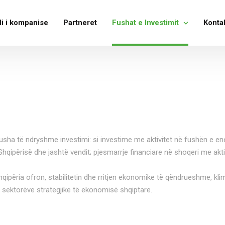
li i kompanise
Partneret
Fushat e Investimit
Konta
sha të ndryshme investimi: si investime me aktivitet në fushën e energ
 Shqipërisë dhe jashtë vendit; pjesmarrje financiare në shoqeri me akt
qipëria ofron, stabilitetin dhe rritjen ekonomike të qëndrueshme, kl
j sektorëve strategjike të ekonomisë shqiptare.