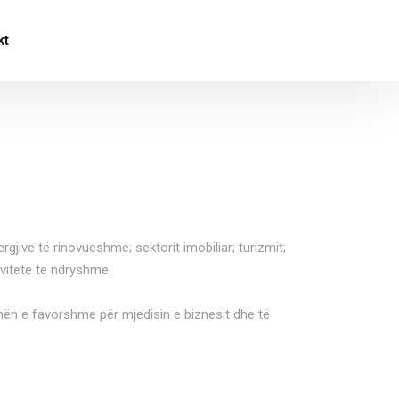
kt
jive të rinovueshme; sektorit imobiliar; turizmit;
ivitete të ndryshme.
imën e favorshme për mjedisin e biznesit dhe të