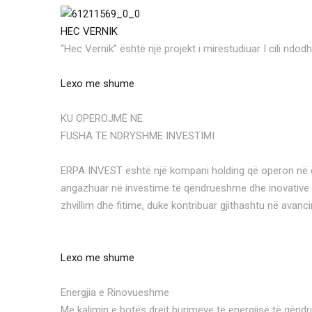
HEC VERNIK
“Hec Vernik” është një projekt i mirëstudiuar I cili ndod
Lexo me shume
KU OPEROJMË NE
FUSHA TE NDRYSHME INVESTIMI
ERPA INVEST është një kompani holding që operon në disa
angazhuar në investime të qëndrueshme dhe inovative në
zhvillim dhe fitime, duke kontribuar gjithashtu në avan
Lexo me shume
Energjia e Rinovueshme
Me kalimin e botës drejt burimeve të energjisë të qëndr