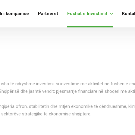
li i kompanise
Partneret
Fushat e Investimit
Konta
sha të ndryshme investimi: si investime me aktivitet në fushën e energ
 Shqipërisë dhe jashtë vendit; pjesmarrje financiare në shoqeri me akt
qipëria ofron, stabilitetin dhe rritjen ekonomike të qëndrueshme, kl
j sektorëve strategjike të ekonomisë shqiptare.