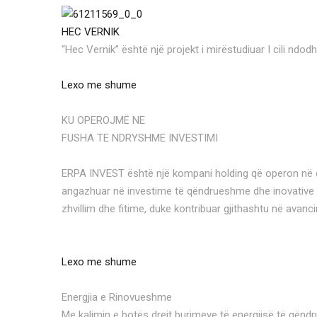
HEC VERNIK
“Hec Vernik” është një projekt i mirëstudiuar I cili ndod
Lexo me shume
KU OPEROJMË NE
FUSHA TE NDRYSHME INVESTIMI
ERPA INVEST është një kompani holding që operon në disa
angazhuar në investime të qëndrueshme dhe inovative në
zhvillim dhe fitime, duke kontribuar gjithashtu në avan
Lexo me shume
Energjia e Rinovueshme
Me kalimin e botës drejt burimeve të energjisë të qëndr