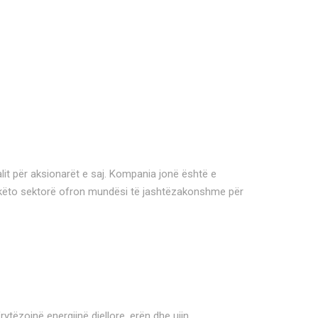
lit për aksionarët e saj. Kompania jonë është e
ga këto sektorë ofron mundësi të jashtëzakonshme për
tëzojnë energjinë diellore, erën dhe ujin.