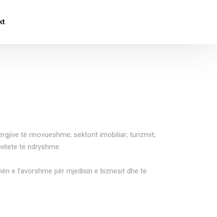
kt
jive të rinovueshme; sektorit imobiliar; turizmit;
ivitete të ndryshme.
imën e favorshme për mjedisin e biznesit dhe të