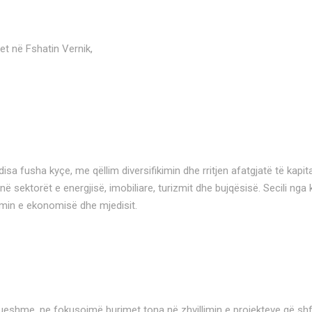
het në Fshatin Vernik,
 fusha kyçe, me qëllim diversifikimin dhe rritjen afatgjatë të kapita
 sektorët e energjisë, imobiliare, turizmit dhe bujqësisë. Secili n
cimin e ekonomisë dhe mjedisit.
ueshme, ne fokusojmë burimet tona në zhvillimin e projekteve që shfry