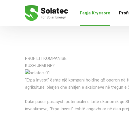
Faqja Kryesore
Profi
PROFILI I KOMPANISE
KUSH JEMI NE?
“Erpa Invest” është një kompani holding që operon në fu
agrikulturë; blerjen dhe shitjen e aksioneve në tregun e
Duke pasur parasysh potencialin e lartë ekonomik që Sh
investimeve, “Erpa Invest” është angazhuar në disa pre