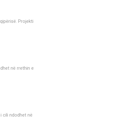
qipërisë. Projekti
odhet në rrethin e
i cili ndodhet në