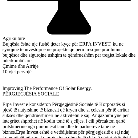
Agrikulture
Bujqësia është një fushë tjetër kyçe për ERPA INVEST, ku ne
synojmë të investojmë në projekte që përmirësojnë prodhimin
bujqësor dhe sigurojnë ushqim të qëndrueshëm për tregjet lokale dhe
ndërkombëtare.
Çmime dhe Arritje
10 vjet përvojë
Improving The Performance Of Solar Energy.
PËRGJEGJËSIA SOCIALE
Erpa Invest e konsideron Përgjegjësinë Sociale të Korporatës si
pjesë të natyrshme të biznesit që kryen dhe si çelësin për të arritur
sukses dhe qëndrueshmëri në aktivitetin e saj. Angazhimi ynë për
integritet shprehet në kodin tonë të sjelljes, i cili përcakton qartë
pritshmërinë nga punonjësit tanë dhe të partnerëve tanë në
biznes.Erpa Invest është e vetëdijshme për përgjegjësitë e saj ndaj
komunitetit në zonat e projekteve dhe do të shkojë përtej aktivitetit