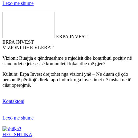
Lexo me shume
ERPA INVEST
ERPA INVEST
VIZIONI DHE VLERAT
Vizioni: Ruajtja e qëndrueshme e mjedisit dhe kontributi pozitiv në
standardet e jetesës së komunitetit lokal dhe më gjerë.
Kultura: Erpa Invest drejtohet nga vizioni ynë – Ne duam që çdo
person të përfitojë direkt apo indirek nga investimet në fushat në të
cilat operojmë.
Kontaktoni
Lexo me shume
HEC SHTIKA