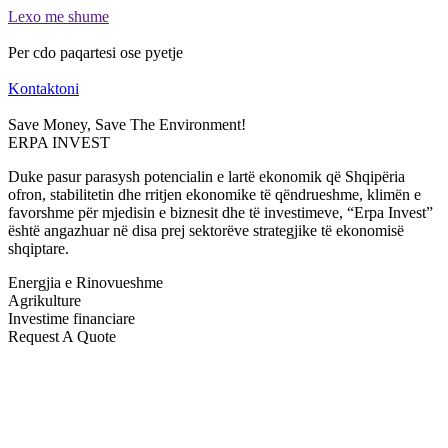
Lexo me shume
Per cdo paqartesi ose pyetje
Kontaktoni
Save Money, Save The Environment!
ERPA INVEST
Duke pasur parasysh potencialin e lartë ekonomik që Shqipëria
ofron, stabilitetin dhe rritjen ekonomike të qëndrueshme, klimën e
favorshme për mjedisin e biznesit dhe të investimeve, “Erpa Invest”
është angazhuar në disa prej sektorëve strategjike të ekonomisë
shqiptare.
Energjia e Rinovueshme
Agrikulture
Investime financiare
Request A Quote