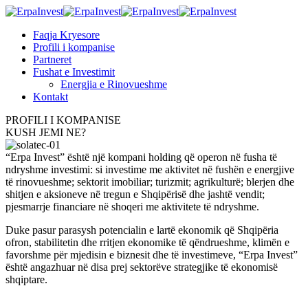
Faqja Kryesore
Profili i kompanise
Partneret
Fushat e Investimit
Energjia e Rinovueshme
Kontakt
PROFILI I KOMPANISE
KUSH JEMI NE?
“Erpa Invest” është një kompani holding që operon në fusha të
ndryshme investimi: si investime me aktivitet në fushën e energjive
të rinovueshme; sektorit imobiliar; turizmit; agrikulturë; blerjen dhe
shitjen e aksioneve në tregun e Shqipërisë dhe jashtë vendit;
pjesmarrje financiare në shoqeri me aktivitete të ndryshme.
Duke pasur parasysh potencialin e lartë ekonomik që Shqipëria
ofron, stabilitetin dhe rritjen ekonomike të qëndrueshme, klimën e
favorshme për mjedisin e biznesit dhe të investimeve, “Erpa Invest”
është angazhuar në disa prej sektorëve strategjike të ekonomisë
shqiptare.