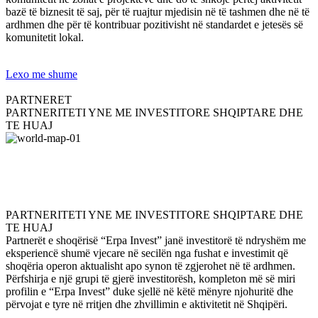
bazë të biznesit të saj, për të ruajtur mjedisin në të tashmen dhe në të
ardhmen dhe për të kontribuar pozitivisht në standardet e jetesës së
komunitetit lokal.
Lexo me shume
PARTNERET
PARTNERITETI YNE ME INVESTITORE SHQIPTARE DHE
TE HUAJ
PARTNERITETI YNE ME INVESTITORE SHQIPTARE DHE
TE HUAJ
Partnerët e shoqërisë “Erpa Invest” janë investitorë të ndryshëm me
eksperiencë shumë vjecare në secilën nga fushat e investimit që
shoqëria operon aktualisht apo synon të zgjerohet në të ardhmen.
Përfshirja e një grupi të gjerë investitorësh, kompleton më së miri
profilin e “Erpa Invest” duke sjellë në këtë mënyre njohuritë dhe
përvojat e tyre në rritjen dhe zhvillimin e aktivitetit në Shqipëri.