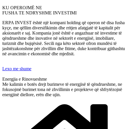
KU OPEROJMË NE
FUSHA TE NDRYSHME INVESTIMI
ERPA INVEST është një kompani holding që operon në disa fusha
kyçe, me qëllim diversifikimin dhe rritjen afatgjatë të kapitalit për
aksionarët e saj. Kompania jonë është e angazhuar në investime të
qëndrueshme dhe inovative në sektorët e energjisë, imobiliare,
turizmit dhe bujqësisë. Secili nga këto sektorë ofron mundësi të
jashtëzakonshme për zhvillim dhe fitime, duke kontribuar gjithashtu
në avancimin e ekonomisë dhe mjedisit.
Lexo me shume
Energjia e Rinovueshme
Me kalimin e botës drejt burimeve të energjisë të qëndrueshme, ne
fokusojmë burimet tona në zhvillimin e projekteve që shfrytëzojnë
energjinë diellore, erën dhe ujin.