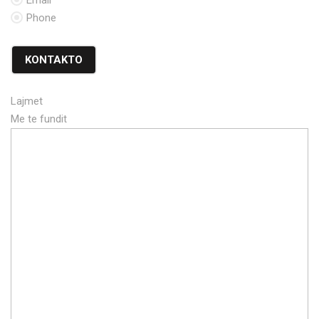
Email
Phone
KONTAKTO
Lajmet
Me te fundit