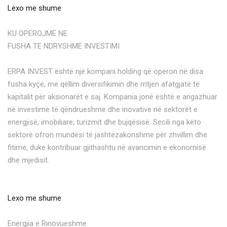
Lexo me shume
KU OPEROJMË NE
FUSHA TE NDRYSHME INVESTIMI
ERPA INVEST është një kompani holding që operon në disa
fusha kyçe, me qëllim diversifikimin dhe rritjen afatgjatë të
kapitalit për aksionarët e saj. Kompania jonë është e angazhuar
në investime të qëndrueshme dhe inovative në sektorët e
energjisë, imobiliare, turizmit dhe bujqësisë. Secili nga këto
sektorë ofron mundësi të jashtëzakonshme për zhvillim dhe
fitime, duke kontribuar gjithashtu në avancimin e ekonomisë
dhe mjedisit.
Lexo me shume
Energjia e Rinovueshme