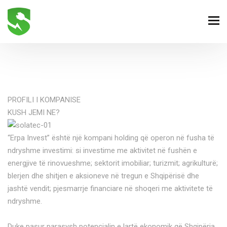
PROFILI I KOMPANISE
KUSH JEMI NE?
“Erpa Invest” është një kompani holding që operon në fusha të
ndryshme investimi: si investime me aktivitet në fushën e
energjive të rinovueshme; sektorit imobiliar; turizmit; agrikulturë;
blerjen dhe shitjen e aksioneve në tregun e Shqipërisë dhe
jashtë vendit; pjesmarrje financiare në shoqeri me aktivitete të
ndryshme.
Duke pasur parasysh potencialin e lartë ekonomik që Shqipëria