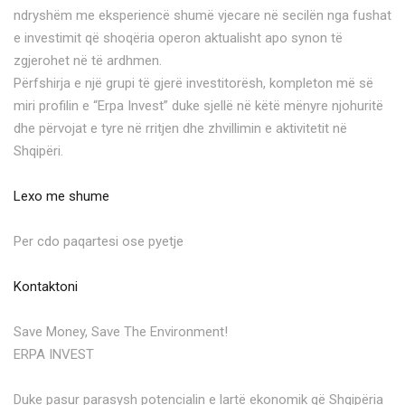
ndryshëm me eksperiencë shumë vjecare në secilën nga fushat
e investimit që shoqëria operon aktualisht apo synon të
zgjerohet në të ardhmen.
Përfshirja e një grupi të gjerë investitorësh, kompleton më së
miri profilin e “Erpa Invest” duke sjellë në këtë mënyre njohuritë
dhe përvojat e tyre në rritjen dhe zhvillimin e aktivitetit në
Shqipëri.
Lexo me shume
Per cdo paqartesi ose pyetje
Kontaktoni
Save Money, Save The Environment!
ERPA INVEST
Duke pasur parasysh potencialin e lartë ekonomik që Shqipëria