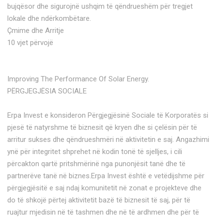
bujqësor dhe sigurojnë ushqim të qëndrueshëm për tregjet
lokale dhe ndërkombëtare.
Çmime dhe Arritje
10 vjet përvojë
Improving The Performance Of Solar Energy.
PËRGJEGJËSIA SOCIALE
Erpa Invest e konsideron Përgjegjësinë Sociale të Korporatës si
pjesë të natyrshme të biznesit që kryen dhe si çelësin për të
arritur sukses dhe qëndrueshmëri në aktivitetin e saj. Angazhimi
ynë për integritet shprehet në kodin tonë të sjelljes, i cili
përcakton qartë pritshmërinë nga punonjësit tanë dhe të
partnerëve tanë në biznes.Erpa Invest është e vetëdijshme për
përgjegjësitë e saj ndaj komunitetit në zonat e projekteve dhe
do të shkojë përtej aktivitetit bazë të biznesit të saj, për të
ruajtur mjedisin në të tashmen dhe në të ardhmen dhe për të