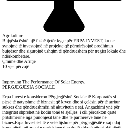
Agrikulture
Bujqësia është një fushë tjetër kyçe për ERPA INVEST, ku ne
synojmë të investojmë në projekte që përmirësojnë prodhimin
bujqësor dhe sigurojnë ushqim të qëndrueshëm për tregjet lokale dhe
ndërkombëtare.
Çmime dhe Arritje
10 vjet përvojë
Improving The Performance Of Solar Energy.
PËRGJEGJËSIA SOCIALE
Erpa Invest e konsideron Përgjegjësinë Sociale të Korporatës si
pjesë të natyrshme të biznesit që kryen dhe si çelësin për të arritur
sukses dhe qëndrueshmëri në aktivitetin e saj. Angazhimi ynë për
integritet shprehet në kodin tonë të sjelljes, i cili përcakton qartë
pritshmërinë nga punonjësit tanë dhe të partnerëve tanë në
biznes.Erpa Invest është e vetëdijshme për përgjegjësitë e saj ndaj
komunitetit në zonat e projekteve dhe do të shkojë përtej aktivitetit