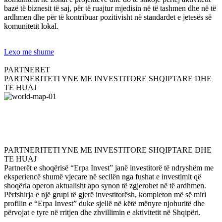
bazë të biznesit të saj, për të ruajtur mjedisin në të tashmen dhe në të
ardhmen dhe për të kontribuar pozitivisht në standardet e jetesës së
komunitetit lokal.
Lexo me shume
PARTNERET
PARTNERITETI YNE ME INVESTITORE SHQIPTARE DHE
TE HUAJ
PARTNERITETI YNE ME INVESTITORE SHQIPTARE DHE
TE HUAJ
Partnerët e shoqërisë “Erpa Invest” janë investitorë të ndryshëm me
eksperiencë shumë vjecare në secilën nga fushat e investimit që
shoqëria operon aktualisht apo synon të zgjerohet në të ardhmen.
Përfshirja e një grupi të gjerë investitorësh, kompleton më së miri
profilin e “Erpa Invest” duke sjellë në këtë mënyre njohuritë dhe
përvojat e tyre në rritjen dhe zhvillimin e aktivitetit në Shqipëri.