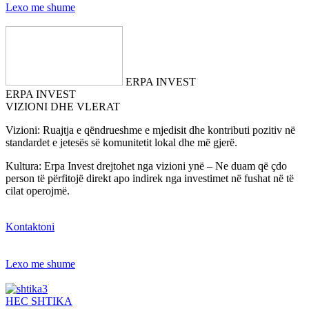
Lexo me shume
ERPA INVEST
ERPA INVEST
VIZIONI DHE VLERAT
Vizioni: Ruajtja e qëndrueshme e mjedisit dhe kontributi pozitiv në
standardet e jetesës së komunitetit lokal dhe më gjerë.
Kultura: Erpa Invest drejtohet nga vizioni ynë – Ne duam që çdo
person të përfitojë direkt apo indirek nga investimet në fushat në të
cilat operojmë.
Kontaktoni
Lexo me shume
HEC SHTIKA