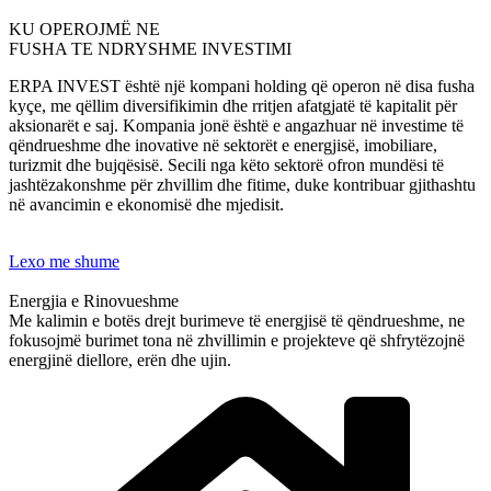
KU OPEROJMË NE
FUSHA TE NDRYSHME INVESTIMI
ERPA INVEST është një kompani holding që operon në disa fusha
kyçe, me qëllim diversifikimin dhe rritjen afatgjatë të kapitalit për
aksionarët e saj. Kompania jonë është e angazhuar në investime të
qëndrueshme dhe inovative në sektorët e energjisë, imobiliare,
turizmit dhe bujqësisë. Secili nga këto sektorë ofron mundësi të
jashtëzakonshme për zhvillim dhe fitime, duke kontribuar gjithashtu
në avancimin e ekonomisë dhe mjedisit.
Lexo me shume
Energjia e Rinovueshme
Me kalimin e botës drejt burimeve të energjisë të qëndrueshme, ne
fokusojmë burimet tona në zhvillimin e projekteve që shfrytëzojnë
energjinë diellore, erën dhe ujin.