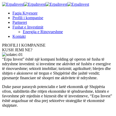
Faqja Kryesore
Profili i kompanise
Partneret
Fushat e Investimit
Energjia e Rinovueshme
Kontakt
PROFILI I KOMPANISE
KUSH JEMI NE?
“Erpa Invest” është një kompani holding që operon në fusha të
ndryshme investimi: si investime me aktivitet në fushën e energjive
të rinovueshme; sektorit imobiliar; turizmit; agrikulturë; blerjen dhe
shitjen e aksioneve në tregun e Shqipërisë dhe jashtë vendit;
pjesmarrje financiare në shoqeri me aktivitete të ndryshme.
Duke pasur parasysh potencialin e lartë ekonomik që Shqipëria
ofron, stabilitetin dhe rritjen ekonomike të qëndrueshme, klimën e
favorshme për mjedisin e biznesit dhe të investimeve, “Erpa Invest”
është angazhuar në disa prej sektorëve strategjike të ekonomisë
shqiptare.