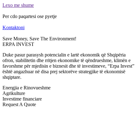
Lexo me shume
Per cdo paqartesi ose pyetje
Kontaktoni
Save Money, Save The Environment!
ERPA INVEST
Duke pasur parasysh potencialin e lartë ekonomik që Shqipëria
ofron, stabilitetin dhe rritjen ekonomike të qëndrueshme, klimën e
favorshme për mjedisin e biznesit dhe të investimeve, “Erpa Invest”
është angazhuar në disa prej sektorëve strategjike të ekonomisë
shqiptare.
Energjia e Rinovueshme
Agrikulture
Investime financiare
Request A Quote