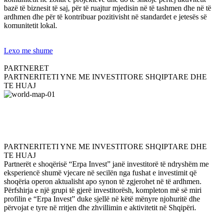
bazë të biznesit të saj, për të ruajtur mjedisin në të tashmen dhe në të
ardhmen dhe për të kontribuar pozitivisht në standardet e jetesës së
komunitetit lokal.
Lexo me shume
PARTNERET
PARTNERITETI YNE ME INVESTITORE SHQIPTARE DHE
TE HUAJ
PARTNERITETI YNE ME INVESTITORE SHQIPTARE DHE
TE HUAJ
Partnerët e shoqërisë “Erpa Invest” janë investitorë të ndryshëm me
eksperiencë shumë vjecare në secilën nga fushat e investimit që
shoqëria operon aktualisht apo synon të zgjerohet në të ardhmen.
Përfshirja e një grupi të gjerë investitorësh, kompleton më së miri
profilin e “Erpa Invest” duke sjellë në këtë mënyre njohuritë dhe
përvojat e tyre në rritjen dhe zhvillimin e aktivitetit në Shqipëri.