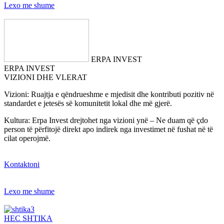
Lexo me shume
ERPA INVEST
ERPA INVEST
VIZIONI DHE VLERAT
Vizioni: Ruajtja e qëndrueshme e mjedisit dhe kontributi pozitiv në
standardet e jetesës së komunitetit lokal dhe më gjerë.
Kultura: Erpa Invest drejtohet nga vizioni ynë – Ne duam që çdo
person të përfitojë direkt apo indirek nga investimet në fushat në të
cilat operojmë.
Kontaktoni
Lexo me shume
HEC SHTIKA