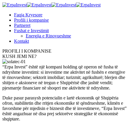
Faqja Kryesore
Profili i kompanise
Partneret
Fushat e Investimit
Energjia e Rinovueshme
Kontakt
PROFILI I KOMPANISE
KUSH JEMI NE?
“Erpa Invest” është një kompani holding që operon në fusha të
ndryshme investimi: si investime me aktivitet në fushën e energjive
të rinovueshme; sektorit imobiliar; turizmit; agrikulturë; blerjen dhe
shitjen e aksioneve në tregun e Shqipërisë dhe jashtë vendit;
pjesmarrje financiare në shoqeri me aktivitete të ndryshme.
Duke pasur parasysh potencialin e lartë ekonomik që Shqipëria
ofron, stabilitetin dhe rritjen ekonomike të qëndrueshme, klimën e
favorshme për mjedisin e biznesit dhe të investimeve, “Erpa Invest”
është angazhuar në disa prej sektorëve strategjike të ekonomisë
shqiptare.