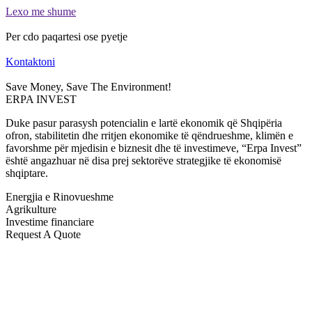
Lexo me shume
Per cdo paqartesi ose pyetje
Kontaktoni
Save Money, Save The Environment!
ERPA INVEST
Duke pasur parasysh potencialin e lartë ekonomik që Shqipëria
ofron, stabilitetin dhe rritjen ekonomike të qëndrueshme, klimën e
favorshme për mjedisin e biznesit dhe të investimeve, “Erpa Invest”
është angazhuar në disa prej sektorëve strategjike të ekonomisë
shqiptare.
Energjia e Rinovueshme
Agrikulture
Investime financiare
Request A Quote