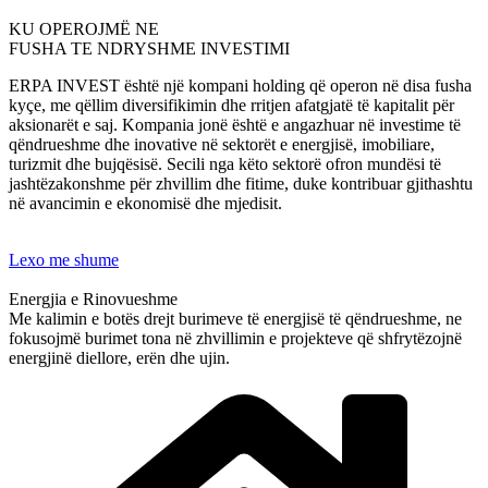
KU OPEROJMË NE
FUSHA TE NDRYSHME INVESTIMI
ERPA INVEST është një kompani holding që operon në disa fusha
kyçe, me qëllim diversifikimin dhe rritjen afatgjatë të kapitalit për
aksionarët e saj. Kompania jonë është e angazhuar në investime të
qëndrueshme dhe inovative në sektorët e energjisë, imobiliare,
turizmit dhe bujqësisë. Secili nga këto sektorë ofron mundësi të
jashtëzakonshme për zhvillim dhe fitime, duke kontribuar gjithashtu
në avancimin e ekonomisë dhe mjedisit.
Lexo me shume
Energjia e Rinovueshme
Me kalimin e botës drejt burimeve të energjisë të qëndrueshme, ne
fokusojmë burimet tona në zhvillimin e projekteve që shfrytëzojnë
energjinë diellore, erën dhe ujin.