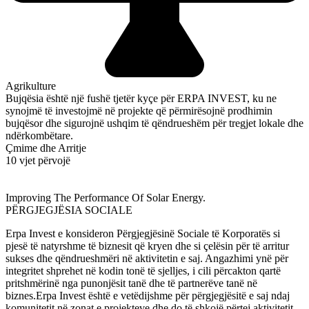
Agrikulture
Bujqësia është një fushë tjetër kyçe për ERPA INVEST, ku ne
synojmë të investojmë në projekte që përmirësojnë prodhimin
bujqësor dhe sigurojnë ushqim të qëndrueshëm për tregjet lokale dhe
ndërkombëtare.
Çmime dhe Arritje
10 vjet përvojë
Improving The Performance Of Solar Energy.
PËRGJEGJËSIA SOCIALE
Erpa Invest e konsideron Përgjegjësinë Sociale të Korporatës si
pjesë të natyrshme të biznesit që kryen dhe si çelësin për të arritur
sukses dhe qëndrueshmëri në aktivitetin e saj. Angazhimi ynë për
integritet shprehet në kodin tonë të sjelljes, i cili përcakton qartë
pritshmërinë nga punonjësit tanë dhe të partnerëve tanë në
biznes.Erpa Invest është e vetëdijshme për përgjegjësitë e saj ndaj
komunitetit në zonat e projekteve dhe do të shkojë përtej aktivitetit