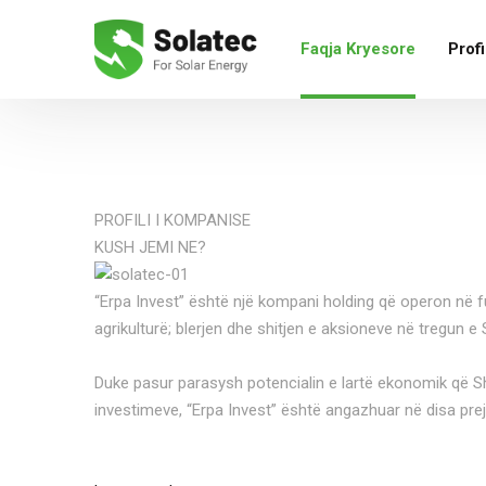
Faqja Kryesore
Profi
PROFILI I KOMPANISE
KUSH JEMI NE?
“Erpa Invest” është një kompani holding që operon në fu
agrikulturë; blerjen dhe shitjen e aksioneve në tregun e
Duke pasur parasysh potencialin e lartë ekonomik që Sh
investimeve, “Erpa Invest” është angazhuar në disa pre