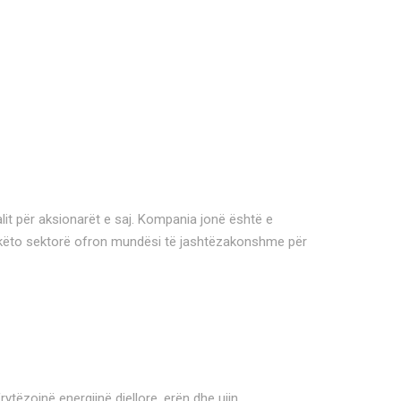
lit për aksionarët e saj. Kompania jonë është e
ga këto sektorë ofron mundësi të jashtëzakonshme për
tëzojnë energjinë diellore, erën dhe ujin.