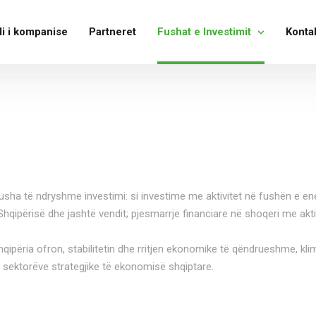
li i kompanise
Partneret
Fushat e Investimit
Konta
sha të ndryshme investimi: si investime me aktivitet në fushën e energ
 Shqipërisë dhe jashtë vendit; pjesmarrje financiare në shoqeri me akt
qipëria ofron, stabilitetin dhe rritjen ekonomike të qëndrueshme, kl
j sektorëve strategjike të ekonomisë shqiptare.