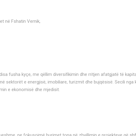
het në Fshatin Vernik,
 fusha kyçe, me qëllim diversifikimin dhe rritjen afatgjatë të kapita
 sektorët e energjisë, imobiliare, turizmit dhe bujqësisë. Secili n
cimin e ekonomisë dhe mjedisit.
ueshme, ne fokusojmë burimet tona në zhvillimin e projekteve që shfry