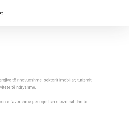
kt
jive të rinovueshme; sektorit imobiliar; turizmit;
ivitete të ndryshme.
imën e favorshme për mjedisin e biznesit dhe të