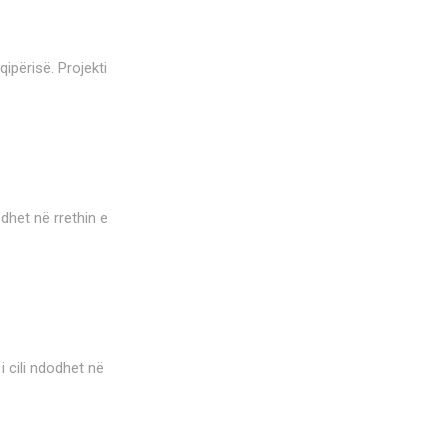
qipërisë. Projekti
odhet në rrethin e
i cili ndodhet në