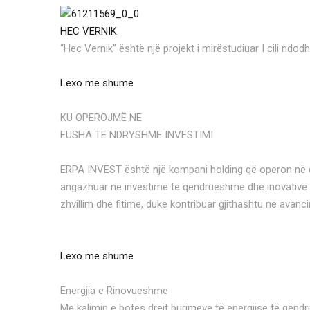
HEC VERNIK
“Hec Vernik” është një projekt i mirëstudiuar I cili ndod
Lexo me shume
KU OPEROJMË NE
FUSHA TE NDRYSHME INVESTIMI
ERPA INVEST është një kompani holding që operon në disa
angazhuar në investime të qëndrueshme dhe inovative në
zhvillim dhe fitime, duke kontribuar gjithashtu në avan
Lexo me shume
Energjia e Rinovueshme
Me kalimin e botës drejt burimeve të energjisë të qëndr